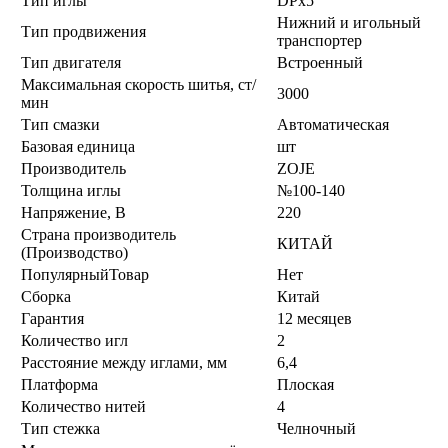
Тип иглы
DPx5
Нижний и игольный
Тип продвижения
транспортер
Тип двигателя
Встроенный
Максимальная скорость шитья, ст/
3000
мин
Тип смазки
Автоматическая
Базовая единица
шт
Производитель
ZOJE
Толщина иглы
№100-140
Напряжение, В
220
Страна производитель
КИТАЙ
(Производство)
ПопулярныйТовар
Нет
Сборка
Китай
Гарантия
12 месяцев
Количество игл
2
Расстояние между иглами, мм
6,4
Платформа
Плоская
Количество нитей
4
Тип стежка
Челночный