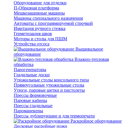
Оборудование для отделки
П-Образная платформа
Мешкозашивные машины
Машины специального назначения
Автоматы с программируемой строчкой
Имитация ручного стежка
Герметизация швов
Моторы и столы для ПШМ
Устройства отсоса
Вышивальное
оборудование
Влажно-тепловая
обработка
Парогенераторы
Гладильные доски
Утюжильные столы консольного типа
Прямоугольные утюжильные столы
Утюги, паровые щетки и пистолеты
Прессы формовочные
Паровые кабины
Прессы гладильные
Пароманекены
Прессы дублирующие и для термопечати
Раскройное оборудование
Дисковые расройные ножи