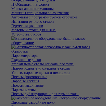
Оборудование для отделки
П-Образная платформа
Мешкозашивные машины
Машины специального назначения
Автоматы с программируемой строчкой
Имитация ручного стежка
Герметизация швов
Моторы и столы для ПШМ
Устройства отсоса
Вышивальное
оборудование
Влажно-тепловая
обработка
Парогенераторы
Гладильные доски
Утюжильные столы консольного типа
Прямоугольные утюжильные столы
Утюги, паровые щетки и пистолеты
Прессы формовочные
Паровые кабины
Прессы гладильные
Пароманекены
Прессы дублирующие и для термопечати
Раскройное оборудование
Дисковые расройные ножи