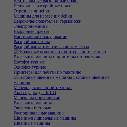
Вертикальные раскройные ножи
Ленточные раскройные ножи
Отрезные линейки
Машины для нарезания бейки
Дыроколы-спекатели и термоножи
Электроножницы
Вырубные прессы
Настилочное оборудование
Раскройные столы
Раскройные автоматические комлексы
Вязальные машины и принтеры по текстилю
Двухфонтурные
Однофонтурные
Принтеры для печати по текстилю
Бытовые швейные
машины
Мебель для швейной техники
Аксессуары для БШО
Манекены портновские
Вязальные машины
Оверлоки бытовые
Распошивальные машины
Швейно-вышивальные машины
Швейные машины