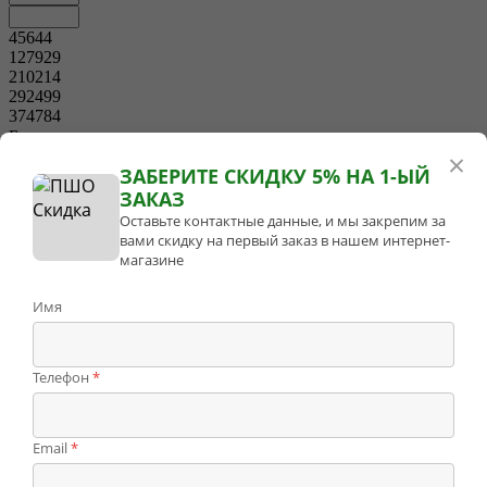
45644
127929
210214
292499
374784
Бренд
×
В наличии
ЗАБЕРИТЕ СКИДКУ 5% НА 1-ЫЙ
?
ЗАКАЗ
Да
Показать
Сбросить
Оставьте контактные данные, и мы закрепим за
Фильтр
вами скидку на первый заказ в нашем интернет-
По популярности
По алфавиту
По цене
магазине
Имя
Телефон
*
Email
*