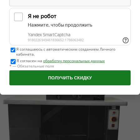
Быстрый просмотр
ZOJE ZJ-X801 Машина для спуска края кожи (голова)
Много
Типовое соглашение для ИМ
Я соглашаюсь с автоматическим созданием Личного
кабинета.
45 644,00 руб
-
+
Я согласен на
обработку персональных данных
*
— Обязательные поля
В корзину
ПОЛУЧИТЬ СКИДКУ