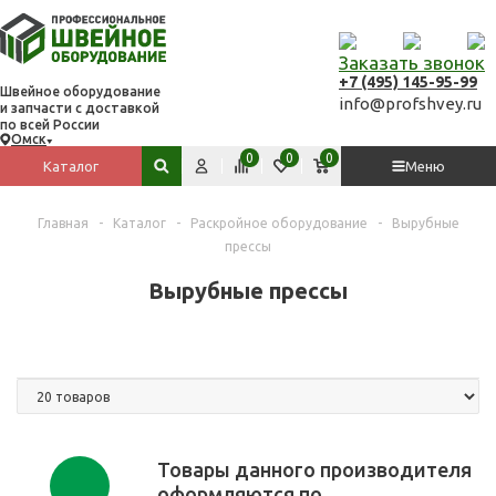
Заказать звонок
+7 (495) 145-95-99
Швейное оборудование
info@profshvey.ru
и запчасти с доставкой
по всей России
Омск
Вход
Сравнить
Избранное
Корзина
0
0
0
Каталог
Меню
Поиск по сайту
Главная
-
Каталог
-
Раскройное оборудование
-
Вырубные
прессы
Вырубные прессы
Товары данного производителя
оформляются по