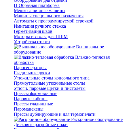
Оборудование для отделки
П-Образная платформа
Мешкозашивные машины
Машины специального назначения
Автоматы с программируемой строчкой
Имитация ручного стежка
Герметизация швов
Моторы и столы для ПШМ
Устройства отсоса
Вышивальное
оборудование
Влажно-тепловая
обработка
Парогенераторы
Гладильные доски
Утюжильные столы консольного типа
Прямоугольные утюжильные столы
Утюги, паровые щетки и пистолеты
Прессы формовочные
Паровые кабины
Прессы гладильные
Пароманекены
Прессы дублирующие и для термопечати
Раскройное оборудование
Дисковые расройные ножи