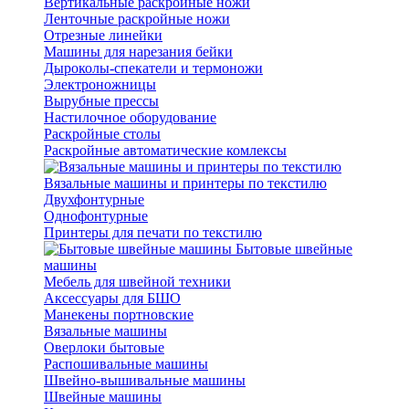
Вертикальные раскройные ножи
Ленточные раскройные ножи
Отрезные линейки
Машины для нарезания бейки
Дыроколы-спекатели и термоножи
Электроножницы
Вырубные прессы
Настилочное оборудование
Раскройные столы
Раскройные автоматические комлексы
Вязальные машины и принтеры по текстилю
Двухфонтурные
Однофонтурные
Принтеры для печати по текстилю
Бытовые швейные
машины
Мебель для швейной техники
Аксессуары для БШО
Манекены портновские
Вязальные машины
Оверлоки бытовые
Распошивальные машины
Швейно-вышивальные машины
Швейные машины