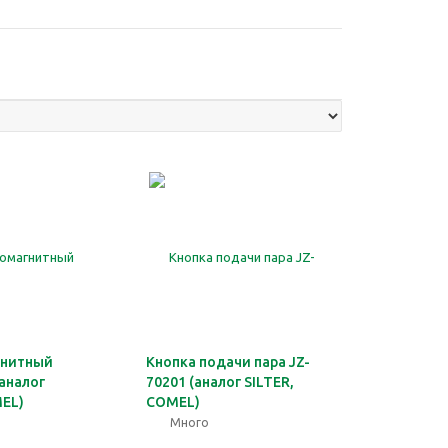
гнитный
Кнопка подачи пара JZ-
(аналог
70201 (аналог SILTER,
MEL)
COMEL)
Много