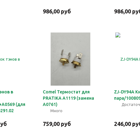
986,00 руб
986,00 ру
энов в
Comel Термостат для
ZJ-DY94A К
PRATIKA A1119 (замена
пара/10080
+A0569 (для
A0761)
Достато
0291.02
Много
руб
759,00 руб
246,00 ру