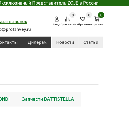
Эксклюзивный Представитель ZOJE в России
0
0
0
азать звонок
Вход
Сравнить
Избранное
Корзина
fo@profshvey.ru
онтакты
Дилерам
Новости
Статьи
ONDI
Запчасти BATTISTELLA