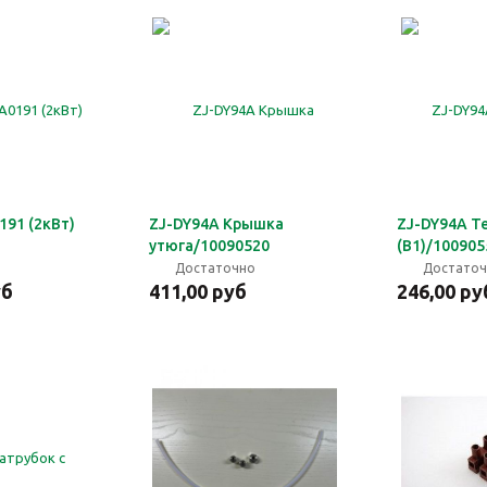
191 (2кВт)
ZJ-DY94A Крышка
ZJ-DY94A Т
утюга/10090520
(B1)/100905
Достаточно
Достато
уб
411,00 руб
246,00 ру