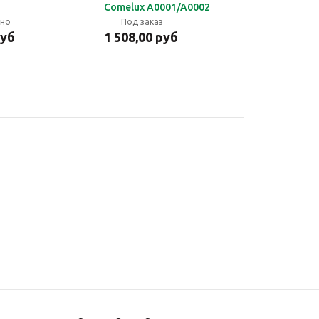
Comelux A0001/A0002
чно
Под заказ
руб
1 508,00 руб