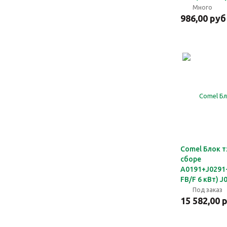
Много
986,00 руб
Comel Блок т
сборе
A0191+J0291
FB/F 6 кВт) J
Под заказ
15 582,00 