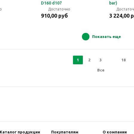
D160 d107
bar)
о
Достаточно
Достато
910,00 руб
3 224,00 
Показать еще
1
2
3
18
Все
Каталог продукции
Покупателям
О компании