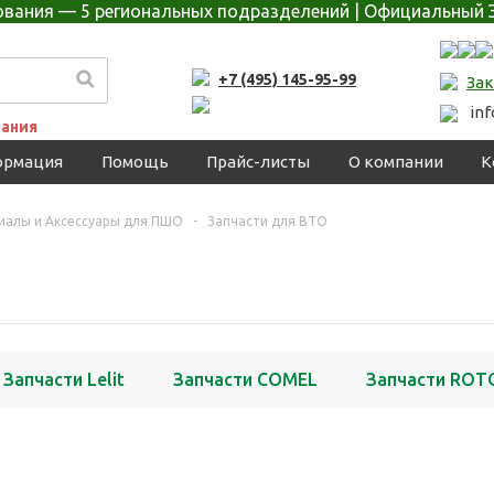
дования — 5 региональных подразделений | Официальный 
+7 (495) 145-95-99
Зак
in
ания
ормация
Помощь
Прайс-листы
О компании
К
риалы и Аксессуары для ПШО
-
Запчасти для ВТО
Запчасти Lelit
Запчасти COMEL
Запчасти ROT