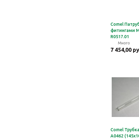
Comel Патруб
фитингами M
R0517.01
Много
7 454,00 р
Comel Трубка
A0462 (145x1