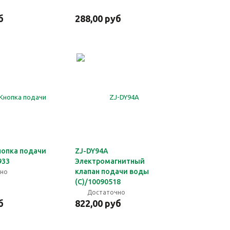
б
288,00 руб
нопка подачи
ZJ-DY94A
933
Электромагнитный
клапан подачи воды
чно
(C)/10090518
Достаточно
б
822,00 руб