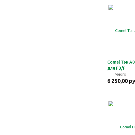
Comel Тэн A0
для FB/F
Много
6 250,00 р