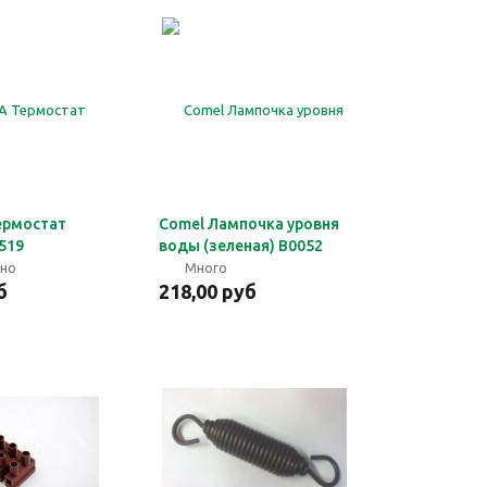
ермостат
Comel Лампочка уровня
519
воды (зеленая) В0052
чно
Много
б
218,00 руб