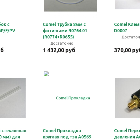
ок с
Comel Трубка 8мм с
Comel Клем
P/F/PV
фитингами R0764.01
D0007
(R0774+R0655)
Достато
Достаточно
уб
1 432,00 руб
370,00 ру
 стеклянная
Comel Прокладка
Comel Перк
0 мм) для
круглая под тэн A0569
давления A0