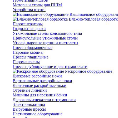
Герметизация швов
Моторы и столы для ПШМ
Устройства отсоса
Вышивальное оборудован
Влажно-тепловая обработк
Парогенераторы
Гладильные доски
Утюжильные столы консольного типа
Прямоугольные утюжильные столы
Утюги, паровые щетки и пистолеты
Прессы формовочные
Паровые кабины
Прессы гладильные
Пароманекены
Прессы дублирующие и для термопечати
Раскройное оборудование
Дисковые расройные ножи
Вертикальные раскройные ножи
Ленточные раскройные ножи
Отрезные линейки
Машины для нарезания бейки
Дыроколы-спекатели и термоножи
Электроножницы
Вырубные прессы
Настилочное оборудование