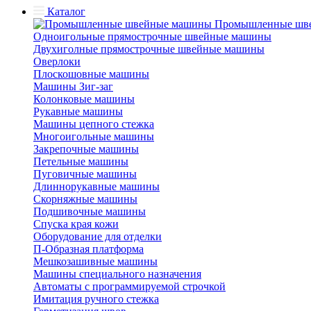
Каталог
Промышленные шв
Одноигольные прямострочные швейные машины
Двухиголные прямострочные швейные машины
Оверлоки
Плоскошовные машины
Машины Зиг-заг
Колонковые машины
Рукавные машины
Машины цепного стежка
Многоигольные машины
Закрепочные машины
Петельные машины
Пуговичные машины
Длиннорукавные машины
Скорняжные машины
Подшивочные машины
Спуска края кожи
Оборудование для отделки
П-Образная платформа
Мешкозашивные машины
Машины специального назначения
Автоматы с программируемой строчкой
Имитация ручного стежка