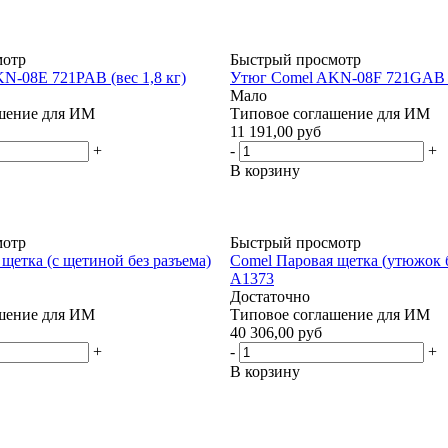
мотр
Быстрый просмотр
N-08E 721PAB (вес 1,8 кг)
Утюг Comel AKN-08F 721GAB (в
Мало
шение для ИМ
Типовое соглашение для ИМ
11 191,00 руб
+
-
+
В корзину
мотр
Быстрый просмотр
щетка (с щетиной без разъема)
Comel Паровая щеткa (утюжок б
A1373
Достаточно
шение для ИМ
Типовое соглашение для ИМ
40 306,00 руб
+
-
+
В корзину