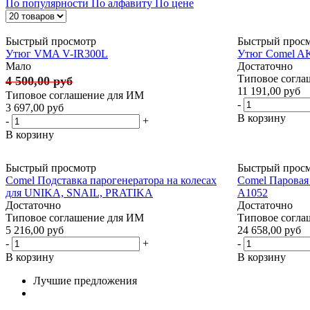
По популярности
По алфавиту
По цене
Быстрый просмотр
Быстрый прос
Утюг VMA V-IR300L
Утюг Comel AK
Мало
Достаточно
Типовое согла
4 500,00 руб
11 191,00 руб
Типовое соглашение для ИМ
-
3 697,00 руб
В корзину
-
+
В корзину
Быстрый просмотр
Быстрый прос
Comel Подставка парогенератора на колесах
Comel Паровая 
для UNIKA, SNAIL, PRATIKA
A1052
Достаточно
Достаточно
Типовое соглашение для ИМ
Типовое согла
5 216,00 руб
24 658,00 руб
-
+
-
В корзину
В корзину
Лучшие предложения