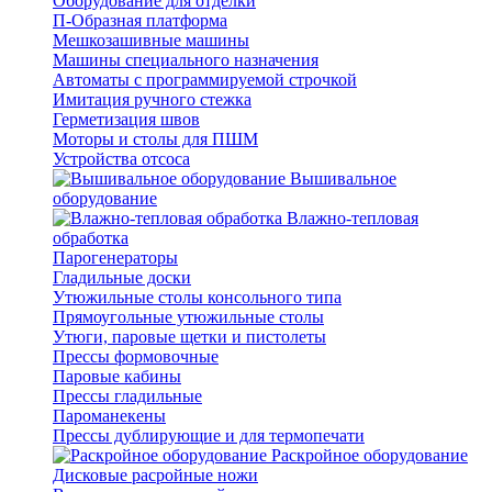
Оборудование для отделки
П-Образная платформа
Мешкозашивные машины
Машины специального назначения
Автоматы с программируемой строчкой
Имитация ручного стежка
Герметизация швов
Моторы и столы для ПШМ
Устройства отсоса
Вышивальное
оборудование
Влажно-тепловая
обработка
Парогенераторы
Гладильные доски
Утюжильные столы консольного типа
Прямоугольные утюжильные столы
Утюги, паровые щетки и пистолеты
Прессы формовочные
Паровые кабины
Прессы гладильные
Пароманекены
Прессы дублирующие и для термопечати
Раскройное оборудование
Дисковые расройные ножи