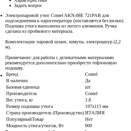
Характеристики
Задать вопрос
Электропаровой утюг Comel AKN-08E 721PAB для
подсоединения к парогенератору (поставляется без вилки).
Подошва утюга выполнена из литого алюминия. Ручка
сделана из пробкового материала.
Комплектация: паровой шланг, хомуты, электрошнур (2,2
м).
Примечание: для работы с деликатными материалами
рекомендуется дополнительно приобрести тефлоновую
подошву.
Бренд
Comel
В наличии
Да
Базовая единица
шт
Производитель
Comel
Вес утюга, кг
1.8
Размер подошвы утюга
197х115 мм
Страна производитель (Производство)
ИТАЛИЯ
ПопулярныйТовар
Нет
Мощность утюга/утюгов, Вт
900