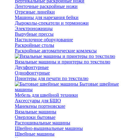
Вертикальные раскройные ножи
Ленточные раскройные ножи
Отрезные линейки
Машины для нарезания бейки
Дыроколы-спекатели и термоножи
Электроножницы
Вырубные прессы
Настилочное оборудование
Раскройные столы
Раскройные автоматические комлексы
Вязальные машины и принтеры по текстилю
Двухфонтурные
Однофонтурные
Принтеры для печати по текстилю
Бытовые швейные
машины
Мебель для швейной техники
Аксессуары для БШО
Манекены портновские
Вязальные машины
Оверлоки бытовые
Распошивальные машины
Швейно-вышивальные машины
Швейные машины