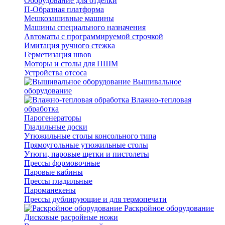
Оборудование для отделки
П-Образная платформа
Мешкозашивные машины
Машины специального назначения
Автоматы с программируемой строчкой
Имитация ручного стежка
Герметизация швов
Моторы и столы для ПШМ
Устройства отсоса
Вышивальное
оборудование
Влажно-тепловая
обработка
Парогенераторы
Гладильные доски
Утюжильные столы консольного типа
Прямоугольные утюжильные столы
Утюги, паровые щетки и пистолеты
Прессы формовочные
Паровые кабины
Прессы гладильные
Пароманекены
Прессы дублирующие и для термопечати
Раскройное оборудование
Дисковые расройные ножи