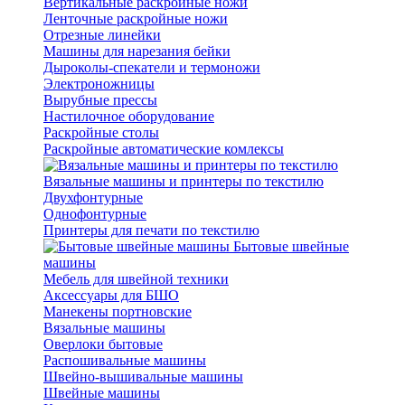
Вертикальные раскройные ножи
Ленточные раскройные ножи
Отрезные линейки
Машины для нарезания бейки
Дыроколы-спекатели и термоножи
Электроножницы
Вырубные прессы
Настилочное оборудование
Раскройные столы
Раскройные автоматические комлексы
Вязальные машины и принтеры по текстилю
Двухфонтурные
Однофонтурные
Принтеры для печати по текстилю
Бытовые швейные
машины
Мебель для швейной техники
Аксессуары для БШО
Манекены портновские
Вязальные машины
Оверлоки бытовые
Распошивальные машины
Швейно-вышивальные машины
Швейные машины