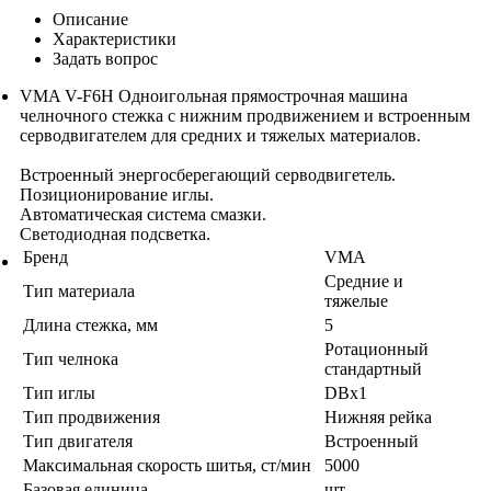
Описание
Характеристики
Задать вопрос
VMA V-F6H Одноигольная прямострочная машина
челночного стежка с нижним продвижением и встроенным
серводвигателем для средних и тяжелых материалов.
Встроенный энергосберегающий серводвигетель.
Позиционирование иглы.
Автоматическая система смазки.
Светодиодная подсветка.
Бренд
VMA
Средние и
Тип материала
тяжелые
Длина стежка, мм
5
Ротационный
Тип челнока
стандартный
Тип иглы
DBx1
Тип продвижения
Нижняя рейка
Тип двигателя
Встроенный
Максимальная скорость шитья, ст/мин
5000
Базовая единица
шт