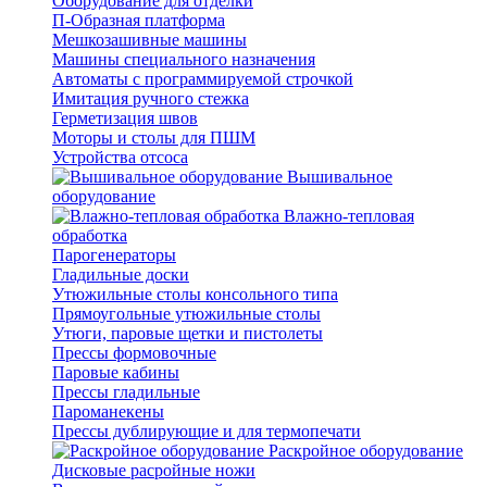
Оборудование для отделки
П-Образная платформа
Мешкозашивные машины
Машины специального назначения
Автоматы с программируемой строчкой
Имитация ручного стежка
Герметизация швов
Моторы и столы для ПШМ
Устройства отсоса
Вышивальное
оборудование
Влажно-тепловая
обработка
Парогенераторы
Гладильные доски
Утюжильные столы консольного типа
Прямоугольные утюжильные столы
Утюги, паровые щетки и пистолеты
Прессы формовочные
Паровые кабины
Прессы гладильные
Пароманекены
Прессы дублирующие и для термопечати
Раскройное оборудование
Дисковые расройные ножи