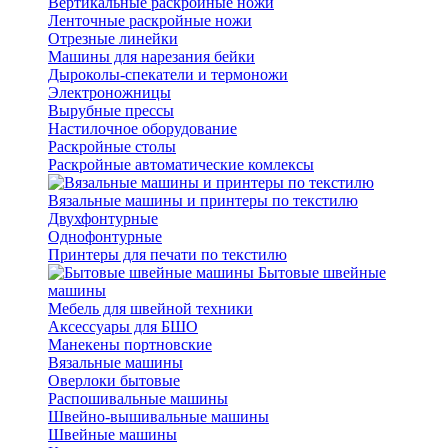
Вертикальные раскройные ножи
Ленточные раскройные ножи
Отрезные линейки
Машины для нарезания бейки
Дыроколы-спекатели и термоножи
Электроножницы
Вырубные прессы
Настилочное оборудование
Раскройные столы
Раскройные автоматические комлексы
Вязальные машины и принтеры по текстилю
Двухфонтурные
Однофонтурные
Принтеры для печати по текстилю
Бытовые швейные
машины
Мебель для швейной техники
Аксессуары для БШО
Манекены портновские
Вязальные машины
Оверлоки бытовые
Распошивальные машины
Швейно-вышивальные машины
Швейные машины