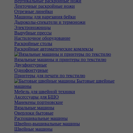
Вертикальные раскройные ножи
Ленточные раскройные ножи
Отрезные линейки
Машины для нарезания бейки
Дыроколы-спекатели и термоножи
Электроножницы
Вырубные прессы
Настилочное оборудование
Раскройные столы
Раскройные автоматические комлексы
Вязальные машины и принтеры по текстилю
Двухфонтурные
Однофонтурные
Принтеры для печати по текстилю
Бытовые швейные
машины
Мебель для швейной техники
Аксессуары для БШО
Манекены портновские
Вязальные машины
Оверлоки бытовые
Распошивальные машины
Швейно-вышивальные машины
Швейные машины