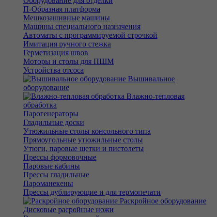
Оборудование для отделки
П-Образная платформа
Мешкозашивные машины
Машины специального назначения
Автоматы с программируемой строчкой
Имитация ручного стежка
Герметизация швов
Моторы и столы для ПШМ
Устройства отсоса
Вышивальное
оборудование
Влажно-тепловая
обработка
Парогенераторы
Гладильные доски
Утюжильные столы консольного типа
Прямоугольные утюжильные столы
Утюги, паровые щетки и пистолеты
Прессы формовочные
Паровые кабины
Прессы гладильные
Пароманекены
Прессы дублирующие и для термопечати
Раскройное оборудование
Дисковые расройные ножи