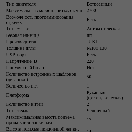
Тип двигателя
Встроенный
Максимальная скорость шитья, ст/мин
2700
Возможность программирования
Есть
строчек
Тип смазки
Автоматическая
Базовая единица
шт
Производитель
JUKI
Толщина иглы
№100-130
USB порт
Есть
Напряжение, В
220
ПопулярныйТовар
Нет
Количество встроенных шаблонов
50
(дизайнов)
Количество игл
1
Рукавная
Платформа
(цилиндрическая)
Количество нитей
2
Тип стежка
Челночный
Максимимальная высота подъёма
17
прижимной лапки, мм
Высота подъема прижимной лапки,
14