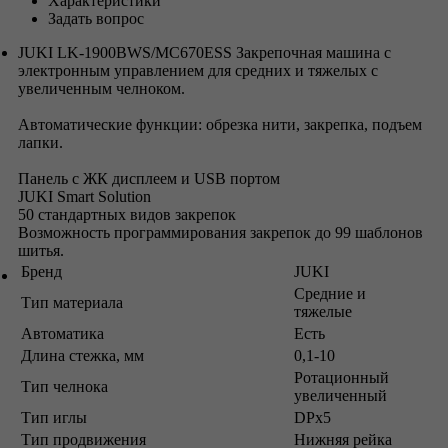
Характеристики
Задать вопрос
JUKI LK-1900BWS/MC670ESS Закрепочная машина с
электронным управлением для средних и тяжелых с
увеличенным челноком.
Автоматические функции: обрезка нити, закрепка, подъем
лапки.
Панель с ЖК дисплеем и USB портом
JUKI Smart Solution
50 стандартных видов закрепок
Возможность программирования закрепок до 99 шаблонов
шитья.
Бренд
JUKI
Средние и
Тип материала
тяжелые
Автоматика
Есть
Длина стежка, мм
0,1-10
Ротационный
Тип челнока
увеличенный
Тип иглы
DPx5
Тип продвижения
Нижняя рейка