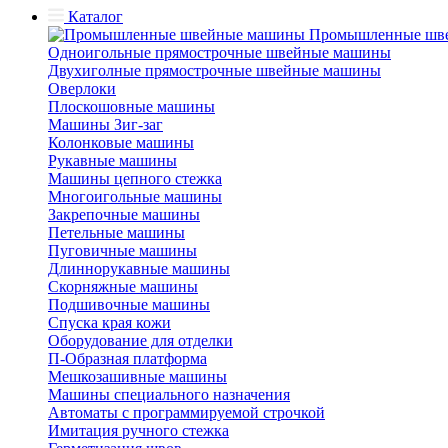
Каталог
Промышленные шв
Одноигольные прямострочные швейные машины
Двухиголные прямострочные швейные машины
Оверлоки
Плоскошовные машины
Машины Зиг-заг
Колонковые машины
Рукавные машины
Машины цепного стежка
Многоигольные машины
Закрепочные машины
Петельные машины
Пуговичные машины
Длиннорукавные машины
Скорняжные машины
Подшивочные машины
Спуска края кожи
Оборудование для отделки
П-Образная платформа
Мешкозашивные машины
Машины специального назначения
Автоматы с программируемой строчкой
Имитация ручного стежка