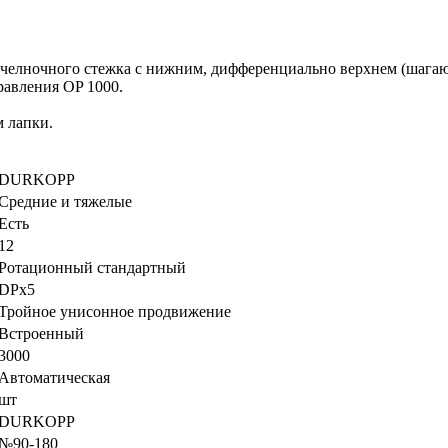
ночного стежка с нижним, дифференциально верхнем (шагающа
авления OP 1000.
м лапки.
DURKOPP
Средние и тяжелые
Есть
12
Ротационный стандартный
DPx5
Тройное унисонное продвижение
Встроенный
3000
Автоматическая
шт
DURKOPP
№90-180