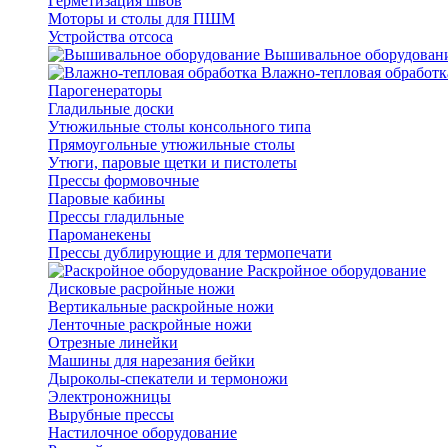
Герметизация швов
Моторы и столы для ПШМ
Устройства отсоса
Вышивальное оборудован
Влажно-тепловая обработк
Парогенераторы
Гладильные доски
Утюжильные столы консольного типа
Прямоугольные утюжильные столы
Утюги, паровые щетки и пистолеты
Прессы формовочные
Паровые кабины
Прессы гладильные
Пароманекены
Прессы дублирующие и для термопечати
Раскройное оборудование
Дисковые расройные ножи
Вертикальные раскройные ножи
Ленточные раскройные ножи
Отрезные линейки
Машины для нарезания бейки
Дыроколы-спекатели и термоножи
Электроножницы
Вырубные прессы
Настилочное оборудование