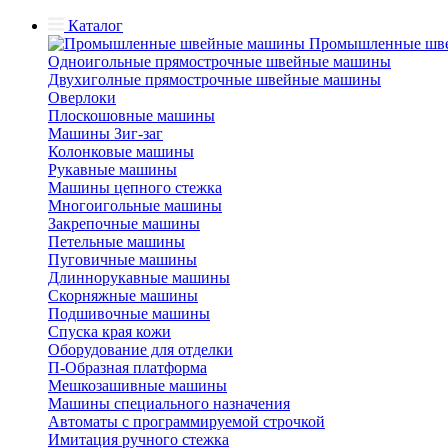
Каталог
Промышленные шв
Одноигольные прямострочные швейные машины
Двухиголные прямострочные швейные машины
Оверлоки
Плоскошовные машины
Машины Зиг-заг
Колонковые машины
Рукавные машины
Машины цепного стежка
Многоигольные машины
Закрепочные машины
Петельные машины
Пуговичные машины
Длиннорукавные машины
Скорняжные машины
Подшивочные машины
Спуска края кожи
Оборудование для отделки
П-Образная платформа
Мешкозашивные машины
Машины специального назначения
Автоматы с программируемой строчкой
Имитация ручного стежка