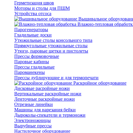
Герметизация швов
Моторы и столы для ПШМ
Устройства отсоса
Вышивальное оборудован
Влажно-тепловая обработк
Парогенераторы
Гладильные доски
Утюжильные столы консольного типа
Прямоугольные утюжильные столы
Утюги, паровые щетки и пистолеты
Прессы формовочные
Паровые кабины
Прессы гладильные
Пароманекены
Прессы дублирующие и для термопечати
Раскройное оборудование
Дисковые расройные ножи
Вертикальные раскройные ножи
Ленточные раскройные ножи
Отрезные линейки
Машины для нарезания бейки
Дыроколы-спекатели и термоножи
Электроножницы
Вырубные прессы
Настилочное оборудование