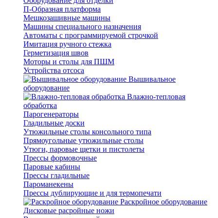
Оборудование для отделки
П-Образная платформа
Мешкозашивные машины
Машины специального назначения
Автоматы с программируемой строчкой
Имитация ручного стежка
Герметизация швов
Моторы и столы для ПШМ
Устройства отсоса
Вышивальное
оборудование
Влажно-тепловая
обработка
Парогенераторы
Гладильные доски
Утюжильные столы консольного типа
Прямоугольные утюжильные столы
Утюги, паровые щетки и пистолеты
Прессы формовочные
Паровые кабины
Прессы гладильные
Пароманекены
Прессы дублирующие и для термопечати
Раскройное оборудование
Дисковые расройные ножи