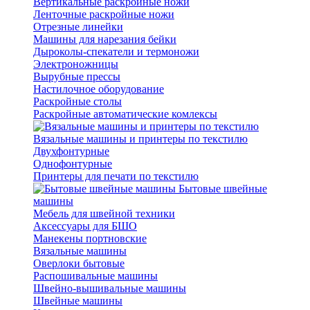
Вертикальные раскройные ножи
Ленточные раскройные ножи
Отрезные линейки
Машины для нарезания бейки
Дыроколы-спекатели и термоножи
Электроножницы
Вырубные прессы
Настилочное оборудование
Раскройные столы
Раскройные автоматические комлексы
Вязальные машины и принтеры по текстилю
Двухфонтурные
Однофонтурные
Принтеры для печати по текстилю
Бытовые швейные
машины
Мебель для швейной техники
Аксессуары для БШО
Манекены портновские
Вязальные машины
Оверлоки бытовые
Распошивальные машины
Швейно-вышивальные машины
Швейные машины